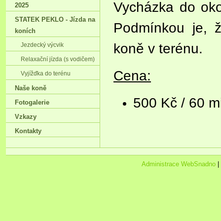
Vycházka do okol
2025
STATEK PEKLO - Jízda na
Podmínkou je, ž
koních
koně v terénu.
Jezdecký výcvik
Relaxační jízda (s vodičem)
Cena:
Vyjížďka do terénu
Naše koně
500 Kč / 60 m
Fotogalerie
Vzkazy
Kontakty
Administrace WebSnadno
|