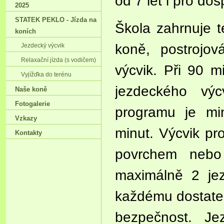
od 7 let i pro dos
2025
STATEK PEKLO - Jízda na
Škola zahrnuje t
koních
koně, postrojov
Jezdecký výcvik
Relaxační jízda (s vodičem)
výcvik. Při 90 
Vyjížďka do terénu
jezdeckého vý
Naše koně
Fotogalerie
programu
je mi
Vzkazy
minut.
Výcvik pro
Kontakty
povrchem nebo 
maximálně 2 jez
každému dostateč
bezpečnost. Je